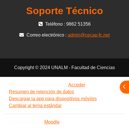
Soporte Técnico
Teléfono : 9862 51356
Correo electrónico :
admin@cecap-fc.net
Copyright © 2024 UNALM - Facultad de Ciencias
Usted no se ha identificado. (
Acceder
)
Abr
Resumen de retención de datos
Descargar la app para dispositivos móviles
Cambiar al tema estándar
Desarrollado por
Moodle