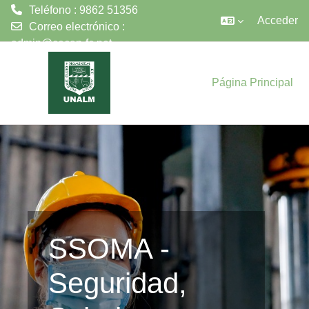
Teléfono : 9862 51356
Acceder
Correo electrónico :
admin@cecap-fc.net
Salta al contenido principal
Página Principal
SSOMA -
Seguridad,